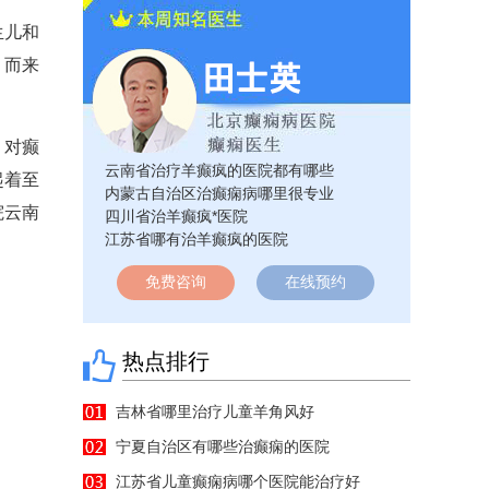
生儿和
，而来
。对癫
云南省治疗羊癫疯的医院都有哪些
起着至
内蒙古自治区治癫痫病哪里很专业
院云南
四川省治羊癫疯*医院
江苏省哪有治羊癫疯的医院
免费咨询
在线预约
热点排行
吉林省哪里治疗儿童羊角风好
宁夏自治区有哪些治癫痫的医院
江苏省儿童癫痫病哪个医院能治疗好