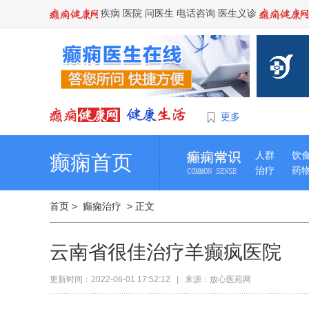
疾病
医院
问医生
电话咨询
医生义诊
更多
人群
饮
癫痫首页
治疗
药
首页
>
癫痫治疗
> 正文
云南省很佳治疗羊癫疯医院
更新时间：2022-06-01 17:52:12 | 来源：放心医苑网