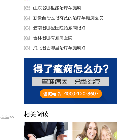
山东省哪里能治疗羊癫疯
新疆自治区很有效的治疗羊癫疯医院
云南省哪些医院治癫痫很好
吉林省哪有癫痫医院
河北省去哪里治疗羊癫疯好
31:58
53:37
18:32
51:04
35:23
29:04
相关阅读
医生>>