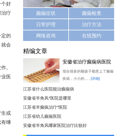
一个好
何治疗
癫痫症状
癫痫检查
日常护理
治疗方法
一定的
网络咨询
在线预约
，就会
精编文章
安徽省治疗癫痫病医院
发作。
哪家比较好
现在很多的额孩子都患上了癫痫
专业医
疾病，小小的...…
[详细]
江苏省什么医院能治癫痫病
安徽省羊角风*医院是哪里
江苏省羊癫疯治疗*医院
产生或
江苏省幼儿癫痫医院
续有继
安徽省羊角风哪家医院治疗比较好