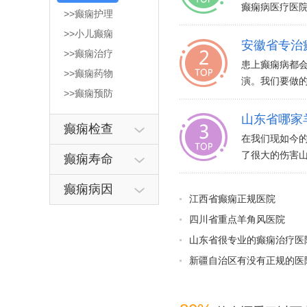
癫痫病医疗医院
>>癫痫护理
>>小儿癫痫
安徽省专治
>>癫痫治疗
患上癫痫病都
>>癫痫药物
演。我们要做的
>>癫痫预防
山东省哪家
癫痫检查
在我们现如今
了很大的伤害山
癫痫寿命
癫痫病因
江西省癫痫正规医院
四川省重点羊角风医院
山东省很专业的癫痫治疗医
新疆自治区有没有正规的医