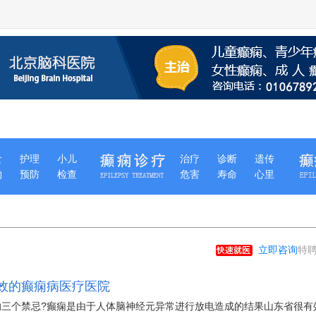
食
护理
小儿
治疗
诊断
遗传
物
预防
检查
危害
寿命
心里
立即咨询
特聘
效的癫痫病医疗医院
的三个禁忌?癫痫是由于人体脑神经元异常进行放电造成的结果山东省很有