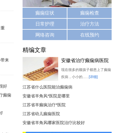
癫痫症状
癫痫检查
日常护理
治疗方法
会重
网络咨询
在线预约
精编文章
心带来
安徽省治疗癫痫病医院
哪家比较好
现在很多的额孩子都患上了癫痫
疾病，小小的...…
[详细]
很好
江苏省什么医院能治癫痫病
疗癫痫
安徽省羊角风*医院是哪里
江苏省羊癫疯治疗*医院
好
江苏省幼儿癫痫医院
安徽省羊角风哪家医院治疗比较好