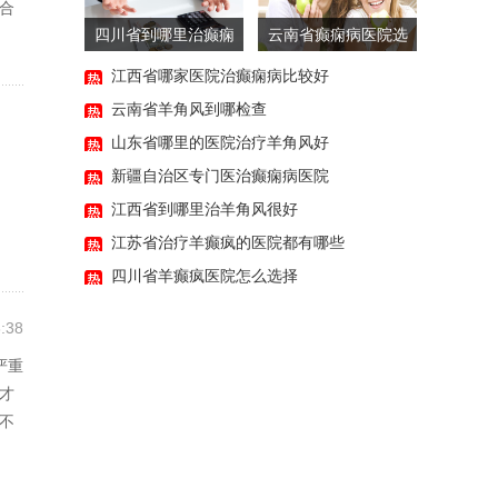
合
四川省到哪里治癫痫
云南省癫痫病医院选
病小发作
择
江西省哪家医院治癫痫病比较好
云南省羊角风到哪检查
山东省哪里的医院治疗羊角风好
:06
新疆自治区专门医治癫痫病医院
江西省到哪里治羊角风很好
江苏省治疗羊癫疯的医院都有哪些
四川省羊癫疯医院怎么选择
:38
严重
才
不