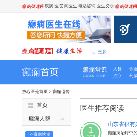
疾病
医院
问医生
电话咨询
医生义诊
更多
人群
饮
癫痫首页
治疗
药
放心医苑首页
>
癫痫遗传
首页
医生推荐阅读
癫痫人群
山东省很有
癫痫病治疗中
>>癫痫饮食