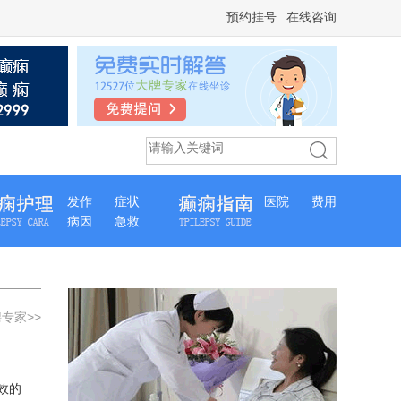
预约挂号
在线咨询
发作
症状
医院
费用
病因
急救
专家>>
效的