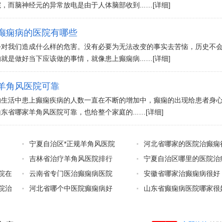
，而脑神经元的异常放电是由于人体脑部收到...…
[详细]
癫痫病的医院有哪些
会对我们造成什么样的危害。没有必要为无法改变的事实去苦恼，历史不
就是做好当下应该做的事情，就像患上癫痫病...…
[详细]
羊角风医院可靠
的生活中患上癫痫疾病的人数一直在不断的增加中，癫痫的出现给患者身
东省哪家羊角风医院可靠，也给整个家庭的...…
[详细]
宁夏自治区*正规羊角风医院
河北省哪家的医院治癫痫
吉林省治疗羊角风医院排行
宁夏自治区哪里的医院治
院在
云南省专门医治癫痫病医院
安徽省哪家治癫痫病很好
院治
河北省哪个中医院癫痫病好
山东省癫痫病医院哪家很