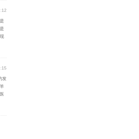
:12
是
是
现
:15
的发
羊
医