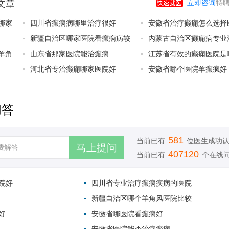
文章
立即咨询
特聘
哪家
四川省癫痫病哪里治疗很好
安徽省治疗癫痫怎么选择
新疆自治区哪家医院看癫痫病较
内蒙古自治区癫痫病专业
羊角
山东省那家医院能治癫痫
江苏省有效的癫痫医院是
河北省专治癫痫哪家医院好
安徽省哪个医院羊癫疯好
问答
581
当前已有
位医生成功
407120
当前已有
个在线
院好
四川省专业治疗癫痫疾病的医院
新疆自治区哪个羊角风医院比较
好
安徽省哪医院看癫痫好