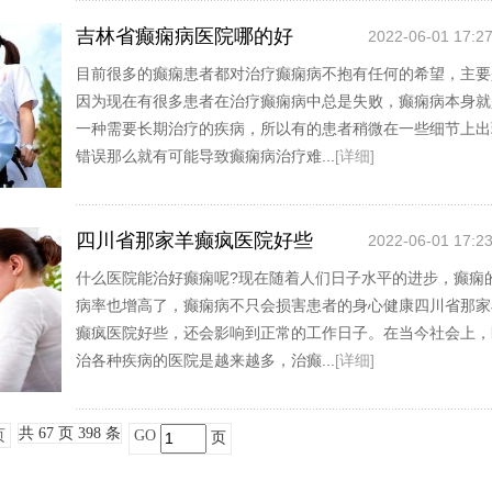
吉林省癫痫病医院哪的好
2022-06-01 17:27
目前很多的癫痫患者都对治疗癫痫病不抱有任何的希望，主要
因为现在有很多患者在治疗癫痫病中总是失败，癫痫病本身就
一种需要长期治疗的疾病，所以有的患者稍微在一些细节上出
错误那么就有可能导致癫痫病治疗难...
[详细]
四川省那家羊癫疯医院好些
2022-06-01 17:23
什么医院能治好癫痫呢?现在随着人们日子水平的进步，癫痫
病率也增高了，癫痫病不只会损害患者的身心健康四川省那家
癫疯医院好些，还会影响到正常的工作日子。在当今社会上，
治各种疾病的医院是越来越多，治癫...
[详细]
共 67 页 398 条
页
GO
页