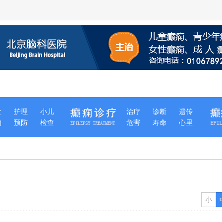
食
护理
小儿
治疗
诊断
遗传
物
预防
检查
危害
寿命
心里
小