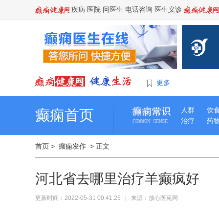
疾病
医院
问医生
电话咨询
医生义诊
更多
人群
饮
癫痫首页
治疗
药
首页
>
癫痫发作
> 正文
河北省去哪里治疗羊癫疯好
更新时间：2022-05-31 00:41:25 | 来源：放心医苑网