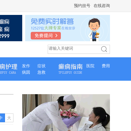
预约挂号
在线咨询
发作
症状
医院
费用
病因
急救
中
大