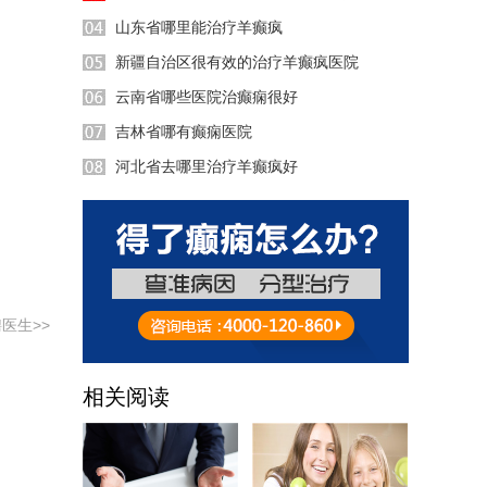
山东省哪里能治疗羊癫疯
新疆自治区很有效的治疗羊癫疯医院
云南省哪些医院治癫痫很好
31:58
吉林省哪有癫痫医院
53:37
河北省去哪里治疗羊癫疯好
18:32
51:04
35:23
29:04
医生>>
相关阅读