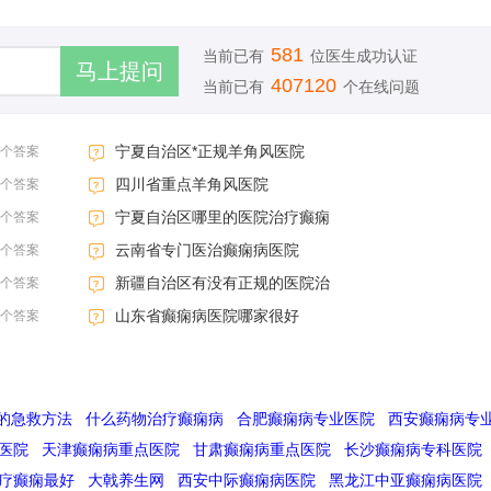
581
当前已有
位医生成功认证
407120
当前已有
个在线问题
宁夏自治区*正规羊角风医院
3个答案
四川省重点羊角风医院
3个答案
宁夏自治区哪里的医院治疗癫痫
3个答案
云南省专门医治癫痫病医院
3个答案
新疆自治区有没有正规的医院治
3个答案
山东省癫痫病医院哪家很好
3个答案
的急救方法
什么药物治疗癫痫病
合肥癫痫病专业医院
西安癫痫病专
医院
天津癫痫病重点医院
甘肃癫痫病重点医院
长沙癫痫病专科医院
疗癫痫最好
大戟养生网
西安中际癫痫病医院
黑龙江中亚癫痫病医院