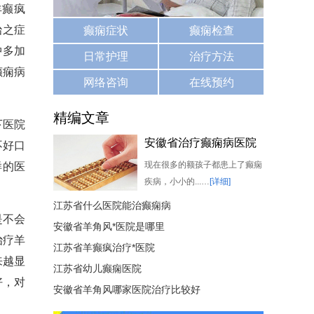
羊癫疯
治之症
癫痫症状
癫痫检查
中多加
日常护理
治疗方法
癫痫病
网络咨询
在线预约
精编文章
下医院
安徽省治疗癫痫病医院
不好口
哪家比较好
现在很多的额孩子都患上了癫痫
样的医
疾病，小小的...…
[详细]
江苏省什么医院能治癫痫病
是不会
安徽省羊角风*医院是哪里
治疗羊
江苏省羊癫疯治疗*医院
来越显
江苏省幼儿癫痫医院
好，对
安徽省羊角风哪家医院治疗比较好