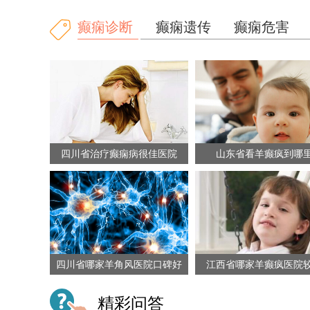
癫痫诊断
癫痫遗传
癫痫危害
四川省治疗癫痫病很佳医院
山东省看羊癫疯到哪
四川省哪家羊角风医院口碑好
江西省哪家羊癫疯医院
精彩问答